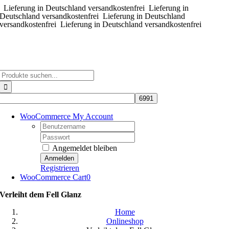
Lieferung in Deutschland versandkostenfrei
Zum
Lieferung in
Deutschland versandkostenfrei
Lieferung in Deutschland
Inhalt
versandkostenfrei
Lieferung in Deutschland versandkostenfrei
springen
Suche
nach:
WooCommerce My Account
Username:
Password:
Angemeldet bleiben
Registrieren
WooCommerce Cart
0
Verleiht dem Fell Glanz
Home
Onlineshop