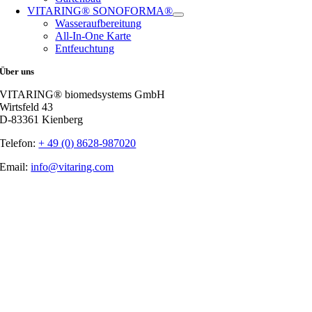
VITARING® SONOFORMA®
Wasseraufbereitung
All-In-One Karte
Entfeuchtung
Über uns
VITARING® biomedsystems GmbH
Wirtsfeld 43
D-83361 Kienberg
Telefon:
+ 49 (0) 8628-987020
Email:
info@vitaring.com
Nach
oben
gehen