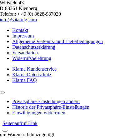
Wirtsfeld 43
D-83361 Kienberg
Telefon: + 49 (0) 8628-987020
info@vitaring.com
Kontakt
Impressum
Allgemeine Verkaufs- und Lieferbedingungen
Datenschutzerklärung
Versandarten
Widerrufsbelehrung
Klarna Kundenservice
Klarna Datenschutz
Klarna FAQ
Toggle
Navigation
Privatsphäre-Einstellungen ändern
Historie der Privatsphäre-Einstellungen
Einwilligungen widerrufen
Seitenaufruf-Link
um Warenkorb hinzugefügt