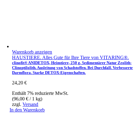
Warenkorb anzeigen
HAUSTIERE. Alles Gute für Ihre Tiere von VITARING®.
clinofit® ANIDETOX, Heimtiere, 250 g. Sedimentärer Natur Zeolith-
Clinoptilolith. Ausleitung von Schadstoffen. Bei Durchfall. Verbesserte
Darmflora. Starke DETOX-Eigenschaften.
24,20
€
Enthält 7% reduzierte MwSt.
(
96,00
€
/ 1 kg)
zzgl.
Versand
In den Warenkorb