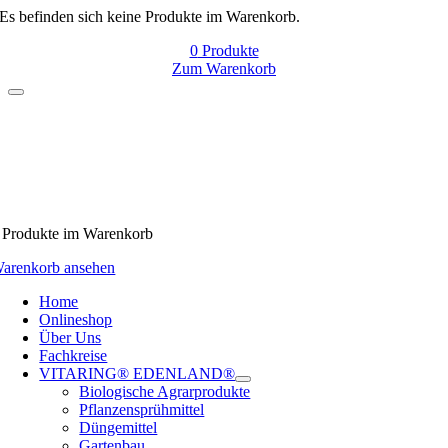
Es befinden sich keine Produkte im Warenkorb.
0
Produkte
Zum Warenkorb
Produkte
im Warenkorb
arenkorb ansehen
Home
Onlineshop
Über Uns
Fachkreise
VITARING® EDENLAND®
Biologische Agrarprodukte
Pflanzensprühmittel
Düngemittel
Gartenbau