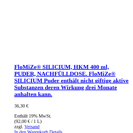
FloMiZe® SILICIUM, HKM 400 ml,
PUDER, NACHFÜLLDOSE. FloMiZe®
SILICIUM Puder enthält nicht giftige aktive
Substanzen deren Wirkung drei Monate
anhalten kann.
36,30
€
Enthält 19% MwSt.
(
92,00
€
/ 1 L)
zzgl.
Versand
In den Warenkorb
Details