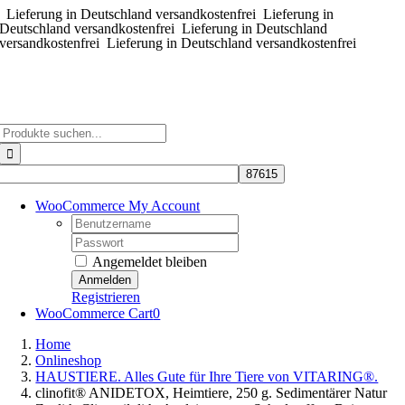
Lieferung in Deutschland versandkostenfrei
Zum
Lieferung in
Deutschland versandkostenfrei
Lieferung in Deutschland
Inhalt
versandkostenfrei
Lieferung in Deutschland versandkostenfrei
springen
Suche
nach:
WooCommerce My Account
Username:
Password:
Angemeldet bleiben
Registrieren
WooCommerce Cart
0
Home
Onlineshop
HAUSTIERE. Alles Gute für Ihre Tiere von VITARING®.
clinofit® ANIDETOX, Heimtiere, 250 g. Sedimentärer Natur