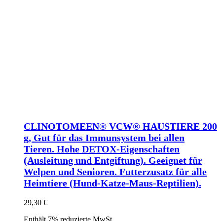
CLINOTOMEEN® VCW® HAUSTIERE 200
g, Gut für das Immunsystem bei allen
Tieren. Hohe DETOX-Eigenschaften
(Ausleitung und Entgiftung). Geeignet für
Welpen und Senioren. Futterzusatz für alle
Heimtiere (Hund-Katze-Maus-Reptilien).
29,30
€
Enthält 7% reduzierte MwSt.