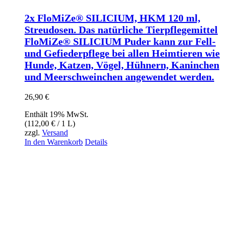
2x FloMiZe® SILICIUM, HKM 120 ml,
Streudosen. Das natürliche Tierpflegemittel
FloMiZe® SILICIUM Puder kann zur Fell-
und Gefiederpflege bei allen Heimtieren wie
Hunde, Katzen, Vögel, Hühnern, Kaninchen
und Meerschweinchen angewendet werden.
26,90
€
Enthält 19% MwSt.
(
112,00
€
/ 1 L)
zzgl.
Versand
In den Warenkorb
Details