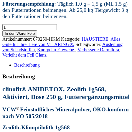
Fütterungsempfehlung:
Täglich 1,0 g – 1,5 g (ML 1,5 g)
den Futterrationen beimengen. Ab 25,0 kg Tiergewicht 3 g
den Futterrationen beimengen.
clinofit®
ANIDETOX,
In den Warenkorb
Heimtiere,
Artikelnummer:
070250-HKM
Kategorie:
HAUSTIERE. Alles
250
Gute für Ihre Tiere von VITARING®.
Schlagwörter:
Ausleitung
g.
von Schadstoffen
,
Knorpel u. Gewebe.
,
Verbesserte Darmflora
,
Sedimentärer
Verleiht dem Fell Glanz
Natur
Zeolith-
Beschreibung
Clinoptilolith.
Ausleitung
Beschreibung
von
Schadstoffen.
clinofit® ANIDETOX, Zeolith 1g568,
Bei
Durchfall.
Aktiviert, Dose 250 g, Futterergänzungsmittel
Verbesserte
Darmflora.
®
VCW
Feinstoffliches Mineralpulver, ÖKO-konform
Starke
nach VO 505/2018
DETOX-
Eigenschaften.
Zeolith-Klinoptilolith 1g568
Menge