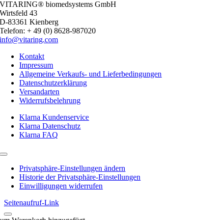
VITARING® biomedsystems GmbH
Wirtsfeld 43
D-83361 Kienberg
Telefon: + 49 (0) 8628-987020
info@vitaring.com
Kontakt
Impressum
Allgemeine Verkaufs- und Lieferbedingungen
Datenschutzerklärung
Versandarten
Widerrufsbelehrung
Klarna Kundenservice
Klarna Datenschutz
Klarna FAQ
Toggle
Navigation
Privatsphäre-Einstellungen ändern
Historie der Privatsphäre-Einstellungen
Einwilligungen widerrufen
Seitenaufruf-Link