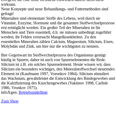
wirksam.
Neue Konzepte und neue Behandlungs- und Futtermethoden sind
gefragt!
Mineralien sind elementare Stoffe des Lebens, weil durch sie
Vitamine, Enzyme, Hormone und die gesamten Stoffwechselprozesse
erst ermöglicht werden. Ein großer Teil der Mineralien ist für
Menschen und Tiere essentiell, d.h. sie müssen unbedingt zugeführt
werden; ihr Fehlen verursacht Mangelkrankheiten. Zu den
essentiellen Mineralien zählen Calcium, Magnesium, Silicium, Eisen,
Molybdän und Zink, um hier nur die wichtigsten zu nennen.
Ihre Gegenwart im Stoffwechselprozess des Organismus genügt
häufig in Spuren, daher ist auch von Spurenelementen die Rede.
Silicium ist z.B. ein solches Spurenelement. Heute wissen wir, dass
Silicium ein besonders wichtiges, den Mineralstoffwechsel steuerndes
Element ist (Kaufmann 1997, Voronkov 1984). Silicium stimuliert
das Wachstum, gewährleistet die Entwicklung des Bindegewebes und
die Kalzifizierung des Knochengewebes (Yakimov 1998, Carlisle
1986, Vronkov 1975).
infoXgen:
Betriebsmittelliste
Zum Shop