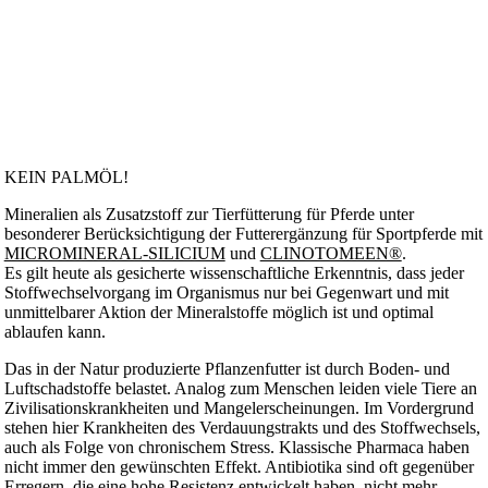
KEIN PALMÖL!
Mineralien als Zusatzstoff zur Tierfütterung für Pferde unter
besonderer Berücksichtigung der Futterergänzung für Sportpferde mit
MICROMINERAL-SILICIUM
und
CLINOTOMEEN®
.
Es gilt heute als gesicherte wissenschaftliche Erkenntnis, dass jeder
Stoffwechselvorgang im Organismus nur bei Gegenwart und mit
unmittelbarer Aktion der Mineralstoffe möglich ist und optimal
ablaufen kann.
Das in der Natur produzierte Pflanzenfutter ist durch Boden- und
Luftschadstoffe belastet. Analog zum Menschen leiden viele Tiere an
Zivilisationskrankheiten und Mangelerscheinungen. Im Vordergrund
stehen hier Krankheiten des Verdauungstrakts und des Stoffwechsels,
auch als Folge von chronischem Stress. Klassische Pharmaca haben
nicht immer den gewünschten Effekt. Antibiotika sind oft gegenüber
Erregern, die eine hohe Resistenz entwickelt haben, nicht mehr