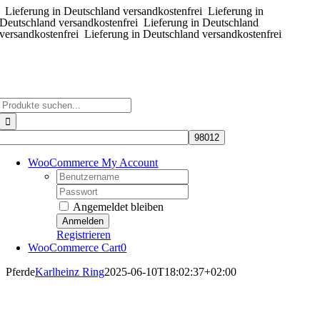
Lieferung in Deutschland versandkostenfrei
Zum
Lieferung in
Deutschland versandkostenfrei
Lieferung in Deutschland
Inhalt
versandkostenfrei
Lieferung in Deutschland versandkostenfrei
springen
Suche
nach:
WooCommerce My Account
Username:
Password:
Angemeldet bleiben
Registrieren
WooCommerce Cart
0
Pferde
Karlheinz Ring
2025-06-10T18:02:37+02:00