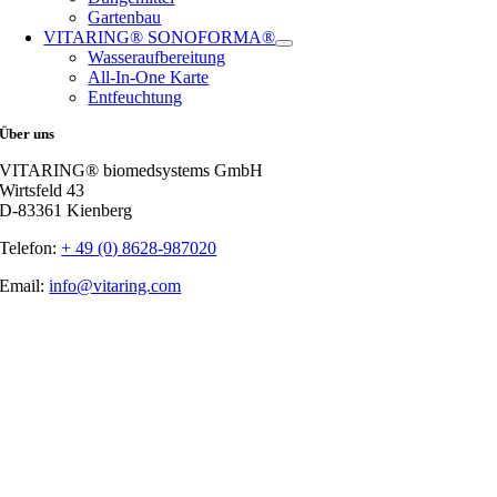
Gartenbau
VITARING® SONOFORMA®
Wasseraufbereitung
All-In-One Karte
Entfeuchtung
Über uns
VITARING® biomedsystems GmbH
Wirtsfeld 43
D-83361 Kienberg
Telefon:
+ 49 (0) 8628-987020
Email:
info@vitaring.com
Nach
oben
gehen