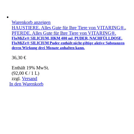
Warenkorb anzeigen
HAUSTIERE. Alles Gute für Ihre Tiere von VITARING®.
,
PFERDE. Alles Gute für Ihre Tiere von VITARING®.
FloMiZe® SILICIUM, HKM 400 ml, PUDER, NACHFÜLLDOSE.
FloMiZe® SILICIUM Puder enthält nicht giftige aktive Substanzen
deren Wirkung drei Monate anhalten kann.
36,30
€
Enthält 19% MwSt.
(
92,00
€
/ 1 L)
zzgl.
Versand
In den Warenkorb