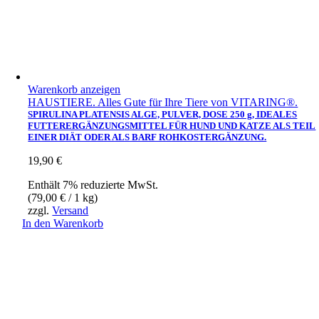
Warenkorb anzeigen
HAUSTIERE. Alles Gute für Ihre Tiere von VITARING®.
SPIRULINA PLATENSIS ALGE, PULVER, DOSE 250 g, IDEALES
FUTTERERGÄNZUNGSMITTEL FÜR HUND UND KATZE ALS TEIL
EINER DIÄT ODER ALS BARF ROHKOSTERGÄNZUNG.
19,90
€
Enthält 7% reduzierte MwSt.
(
79,00
€
/ 1 kg)
zzgl.
Versand
In den Warenkorb