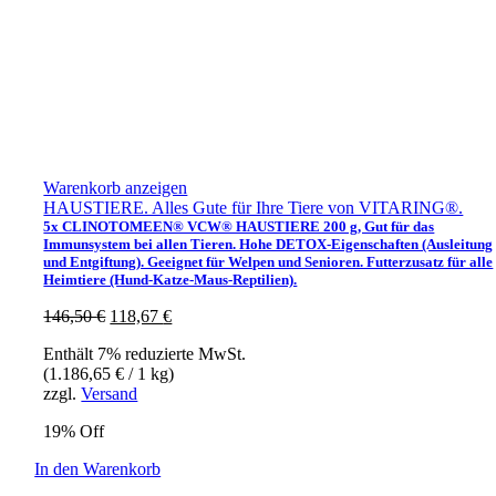
Warenkorb anzeigen
HAUSTIERE. Alles Gute für Ihre Tiere von VITARING®.
5x CLINOTOMEEN® VCW® HAUSTIERE 200 g, Gut für das
Immunsystem bei allen Tieren. Hohe DETOX-Eigenschaften (Ausleitung
und Entgiftung). Geeignet für Welpen und Senioren. Futterzusatz für alle
Heimtiere (Hund-Katze-Maus-Reptilien).
Ursprünglicher
Aktueller
146,50
€
118,67
€
Preis
Preis
Enthält 7% reduzierte MwSt.
war:
ist:
(
1.186,65
€
/ 1 kg)
146,50 €
118,67 €.
zzgl.
Versand
19% Off
In den Warenkorb