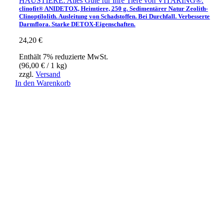
HAUSTIERE. Alles Gute für Ihre Tiere von VITARING®.
clinofit® ANIDETOX, Heimtiere, 250 g. Sedimentärer Natur Zeolith-
Clinoptilolith. Ausleitung von Schadstoffen. Bei Durchfall. Verbesserte
Darmflora. Starke DETOX-Eigenschaften.
24,20
€
Enthält 7% reduzierte MwSt.
(
96,00
€
/ 1 kg)
zzgl.
Versand
In den Warenkorb