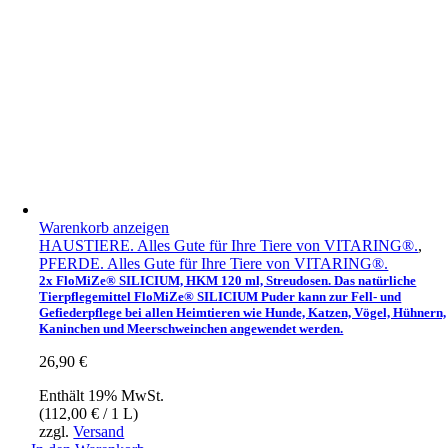
Warenkorb anzeigen
HAUSTIERE. Alles Gute für Ihre Tiere von VITARING®.
,
PFERDE. Alles Gute für Ihre Tiere von VITARING®.
2x FloMiZe® SILICIUM, HKM 120 ml, Streudosen. Das natürliche
Tierpflegemittel FloMiZe® SILICIUM Puder kann zur Fell- und
Gefiederpflege bei allen Heimtieren wie Hunde, Katzen, Vögel, Hühnern,
Kaninchen und Meerschweinchen angewendet werden.
26,90
€
Enthält 19% MwSt.
(
112,00
€
/ 1 L)
zzgl.
Versand