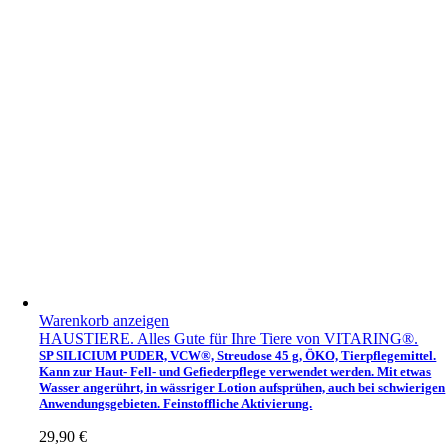
Warenkorb anzeigen
HAUSTIERE. Alles Gute für Ihre Tiere von VITARING®.
SP SILICIUM PUDER, VCW®, Streudose 45 g, ÖKO, Tierpflegemittel.
Kann zur Haut- Fell- und Gefiederpflege verwendet werden. Mit etwas
Wasser angerührt, in wässriger Lotion aufsprühen, auch bei schwierigen
Anwendungsgebieten. Feinstoffliche Aktivierung.
29,90
€