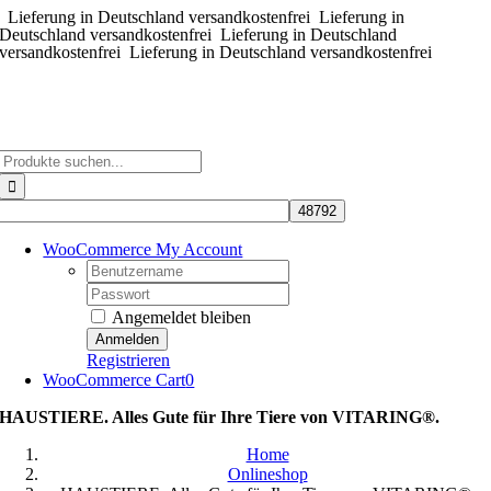
Lieferung in Deutschland versandkostenfrei
Zum
Lieferung in
Deutschland versandkostenfrei
Lieferung in Deutschland
Inhalt
versandkostenfrei
Lieferung in Deutschland versandkostenfrei
springen
Suche
nach:
WooCommerce My Account
Username:
Password:
Angemeldet bleiben
Registrieren
WooCommerce Cart
0
HAUSTIERE. Alles Gute für Ihre Tiere von VITARING®.
Home
Onlineshop