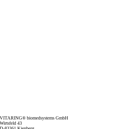
VITARING® biomedsystems GmbH
Wirtsfeld 43
D-83361 Kienberg