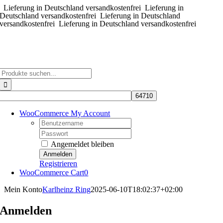
Lieferung in Deutschland versandkostenfrei
Zum
Lieferung in
Deutschland versandkostenfrei
Lieferung in Deutschland
Inhalt
versandkostenfrei
Lieferung in Deutschland versandkostenfrei
springen
Suche
nach:
WooCommerce My Account
Username:
Password:
Angemeldet bleiben
Registrieren
WooCommerce Cart
0
Mein Konto
Karlheinz Ring
2025-06-10T18:02:37+02:00
Anmelden