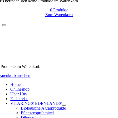
Es befinden sich keine Produkte im Warenkorb.
0
Produkte
Zum Warenkorb
Produkte
im Warenkorb
arenkorb ansehen
Home
Onlineshop
Über Uns
Fachkreise
VITARING® EDENLAND®
Biologische Agrarprodukte
Pflanzensprühmittel
Düngemittel