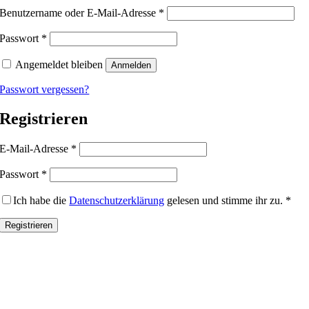
Erforderlich
Benutzername oder E-Mail-Adresse
*
Erforderlich
Passwort
*
Angemeldet bleiben
Anmelden
Passwort vergessen?
Registrieren
Erforderlich
E-Mail-Adresse
*
Erforderlich
Passwort
*
Ich habe die
Datenschutzerklärung
gelesen und stimme ihr zu.
*
Registrieren