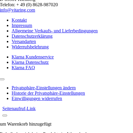
Telefon: + 49 (0) 8628-987020
info@vitaring.com
Kontakt
Impressum
Allgemeine Verkaufs- und Lieferbedingungen
Datenschutzerklärung
Versandarten
Widerrufsbelehrung
Klarna Kundenservice
Klarna Datenschutz
Klarna FAQ
Toggle
Navigation
Privatsphäre-Einstellungen ändern
Historie der Privatsphäre-Einstellungen
Einwilligungen widerrufen
Seitenaufruf-Link
um Warenkorb hinzugefügt