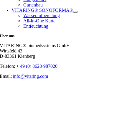
Gartenbau
VITARING® SONOFORMA®
Wasseraufbereitung
All-In-One Karte
Entfeuchtung
Über uns
VITARING® biomedsystems GmbH
Wirtsfeld 43
D-83361 Kienberg
Telefon:
+ 49 (0) 8628-987020
Email:
info@vitaring.com
Nach
oben
gehen