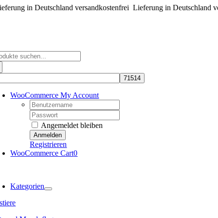
eferung in Deutschland versandkostenfrei
Zum
Lieferung in Deutschland v
Inhalt
springen
che
ch:
WooCommerce My Account
Username:
Password:
Angemeldet bleiben
Registrieren
WooCommerce Cart
0
oggle
avigation
Kategorien
tiere