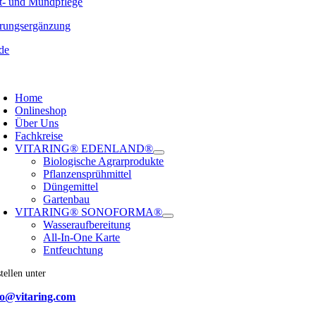
t- und Mundpflege
rungsergänzung
de
oggle
avigation
Home
Onlineshop
Über Uns
Fachkreise
VITARING® EDENLAND®
Biologische Agrarprodukte
Pflanzensprühmittel
Düngemittel
Gartenbau
VITARING® SONOFORMA®
Wasseraufbereitung
All-In-One Karte
Entfeuchtung
tellen unter
fo@vitaring.com