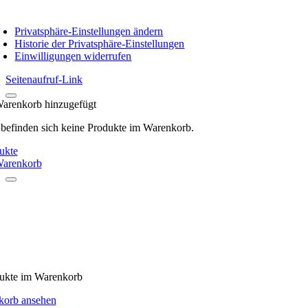
oggle
avigation
Privatsphäre-Einstellungen ändern
Historie der Privatsphäre-Einstellungen
Einwilligungen widerrufen
Seitenaufruf-Link
arenkorb hinzugefügt
 befinden sich keine Produkte im Warenkorb.
ukte
arenkorb
ukte
im Warenkorb
korb ansehen