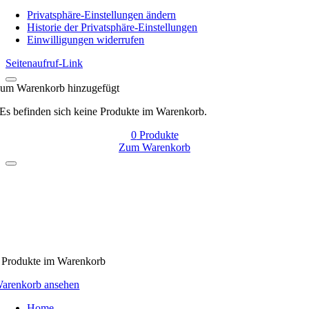
Navigation
Privatsphäre-Einstellungen ändern
Historie der Privatsphäre-Einstellungen
Einwilligungen widerrufen
Seitenaufruf-Link
um Warenkorb hinzugefügt
Es befinden sich keine Produkte im Warenkorb.
0
Produkte
Zum Warenkorb
Produkte
im Warenkorb
arenkorb ansehen
Home