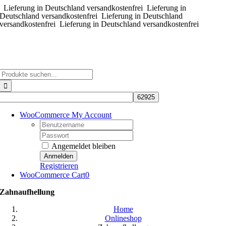
Lieferung in Deutschland versandkostenfrei
Zum
Lieferung in
Deutschland versandkostenfrei
Lieferung in Deutschland
Inhalt
versandkostenfrei
Lieferung in Deutschland versandkostenfrei
springen
Suche
nach:
WooCommerce My Account
Username:
Password:
Angemeldet bleiben
Registrieren
WooCommerce Cart
0
Zahnaufhellung
Home
Onlineshop