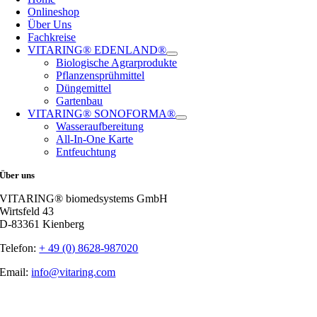
Onlineshop
Über Uns
Fachkreise
VITARING® EDENLAND®
Biologische Agrarprodukte
Pflanzensprühmittel
Düngemittel
Gartenbau
VITARING® SONOFORMA®
Wasseraufbereitung
All-In-One Karte
Entfeuchtung
Über uns
VITARING® biomedsystems GmbH
Wirtsfeld 43
D-83361 Kienberg
Telefon:
+ 49 (0) 8628-987020
Email:
info@vitaring.com
Nach
oben