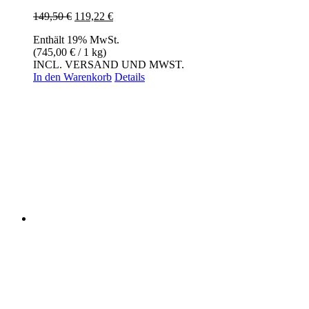
Ursprünglicher
Aktueller
149,50
€
119,22
€
Preis
Preis
Enthält 19% MwSt.
war:
ist:
(
745,00
€
/ 1 kg)
149,50 €
119,22 €.
INCL. VERSAND UND MWST.
In den Warenkorb
Details