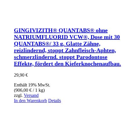
GINGIVIZITH® QUANTABS® ohne
NATRIUMFLUORID VCW®, Dose mit 30
QUANTABS®/ 33 g. Glatte Zähne,
reizlindernd, stoppt Zahnfleisch-Aphten,
schmerzlindernd. stoppt Parodontose
Effekte, fördert den Kieferknochenaufbau.
29,90
€
Enthält 19% MwSt.
(
906,00
€
/ 1 kg)
zzgl.
Versand
In den Warenkorb
Details