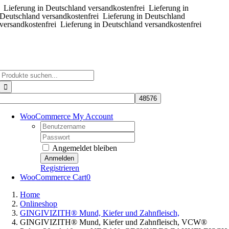
Lieferung in Deutschland versandkostenfrei
Zum
Lieferung in
Deutschland versandkostenfrei
Lieferung in Deutschland
Inhalt
versandkostenfrei
Lieferung in Deutschland versandkostenfrei
springen
Suche
nach:
WooCommerce My Account
Username:
Password:
Angemeldet bleiben
Registrieren
WooCommerce Cart
0
Home
Onlineshop
GINGIVIZITH® Mund, Kiefer und Zahnfleisch,
GINGIVIZITH® Mund, Kiefer und Zahnfleisch, VCW®