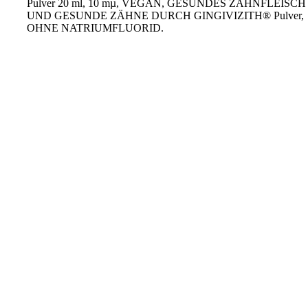
Pulver 20 ml, 10 mµ, VEGAN, GESUNDES ZAHNFLEISCH
UND GESUNDE ZÄHNE DURCH GINGIVIZITH® Pulver,
OHNE NATRIUMFLUORID.