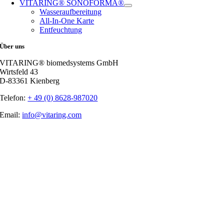
VITARING® SONOFORMA®
Wasseraufbereitung
All-In-One Karte
Entfeuchtung
Über uns
VITARING® biomedsystems GmbH
Wirtsfeld 43
D-83361 Kienberg
Telefon:
+ 49 (0) 8628-987020
Email:
info@vitaring.com
Nach
oben
gehen