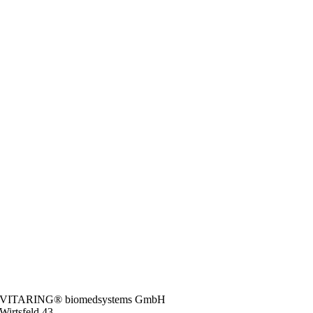
VITARING® biomedsystems GmbH
Wirtsfeld 43