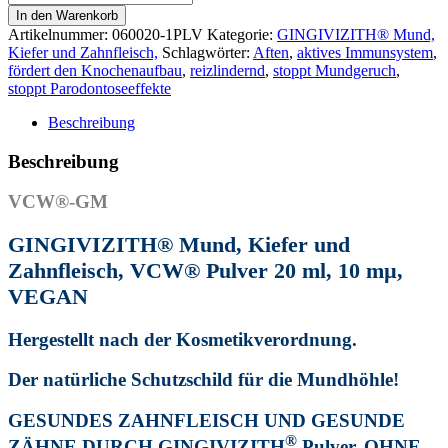
Mund,
In den Warenkorb
Kiefer
Artikelnummer:
060020-1PLV
Kategorie:
GINGIVIZITH® Mund,
und
Kiefer und Zahnfleisch,
Schlagwörter:
Aften
,
aktives Immunsystem
,
Zahnfleisch,
fördert den Knochenaufbau
,
reizlindernd
,
stoppt Mundgeruch
,
VCW®
stoppt Parodontoseeffekte
Pulver
20
Beschreibung
ml,
10
Beschreibung
mµ,
VEGAN,
VCW®-GM
GESUNDES
ZAHNFLEISCH
GINGIVIZITH® Mund, Kiefer und
UND
GESUNDE
Zahnfleisch, VCW® Pulver 20 ml, 10 mµ,
ZÄHNE
VEGAN
DURCH
GINGIVIZITH®
Pulver,
Hergestellt nach der Kosmetikverordnung.
OHNE
NATRIUMFLUORID.
Der natürliche Schutzschild für die Mundhöhle!
Menge
GESUNDES ZAHNFLEISCH UND GESUNDE
®
ZÄHNE DURCH GINGIVIZITH
Pulver, OHNE