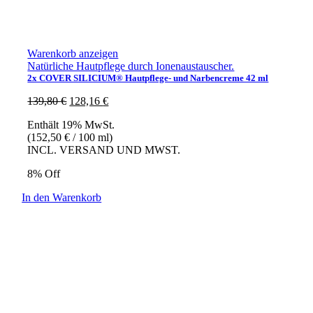
Warenkorb anzeigen
Natürliche Hautpflege durch Ionenaustauscher.
2x COVER SILICIUM® Hautpflege- und Narbencreme 42 ml
Ursprünglicher
Aktueller
139,80
€
128,16
€
Preis
Preis
Enthält 19% MwSt.
war:
ist:
(
152,50
€
/ 100 ml)
139,80 €
128,16 €.
INCL. VERSAND UND MWST.
8% Off
In den Warenkorb