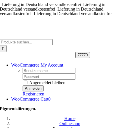
Lieferung in Deutschland versandkostenfrei
Zum
Lieferung in
Deutschland versandkostenfrei
Lieferung in Deutschland
Inhalt
versandkostenfrei
Lieferung in Deutschland versandkostenfrei
springen
Suche
nach:
WooCommerce My Account
Username:
Password:
Angemeldet bleiben
Registrieren
WooCommerce Cart
0
Pigmentstörungen.
Home
Onlineshop