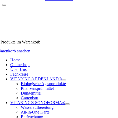
Produkte
im Warenkorb
arenkorb ansehen
Home
Onlineshop
Über Uns
Fachkreise
VITARING® EDENLAND®
Biologische Agrarprodukte
Pflanzensprühmittel
Düngemittel
Gartenbau
VITARING® SONOFORMA®
Wasseraufbereitung
All-In-One Karte
Entfeuchtung