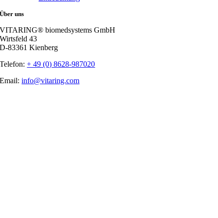
Über uns
VITARING® biomedsystems GmbH
Wirtsfeld 43
D-83361 Kienberg
Telefon:
+ 49 (0) 8628-987020
Email:
info@vitaring.com
Nach
oben
gehen