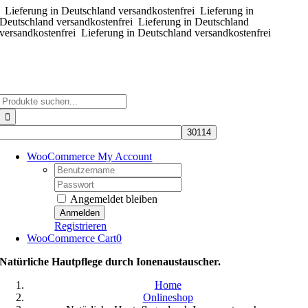
Lieferung in Deutschland versandkostenfrei
Zum
Lieferung in
Deutschland versandkostenfrei
Lieferung in Deutschland
Inhalt
versandkostenfrei
Lieferung in Deutschland versandkostenfrei
springen
Suche
nach:
WooCommerce My Account
Username:
Password:
Angemeldet bleiben
Registrieren
WooCommerce Cart
0
Natürliche Hautpflege durch Ionenaustauscher.
Home
Onlineshop