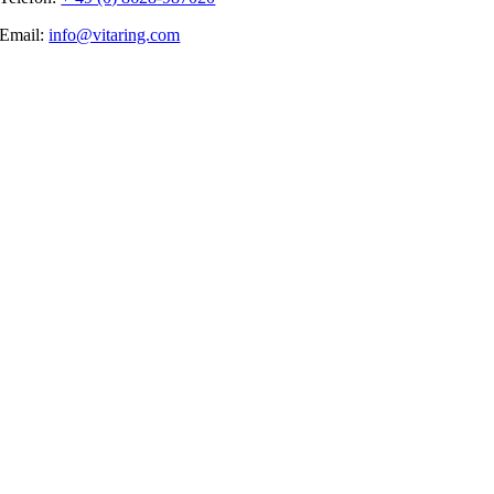
Email:
info@vitaring.com
Nach
oben
gehen