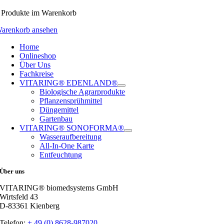
Produkte
im Warenkorb
arenkorb ansehen
Home
Onlineshop
Über Uns
Fachkreise
VITARING® EDENLAND®
Biologische Agrarprodukte
Pflanzensprühmittel
Düngemittel
Gartenbau
VITARING® SONOFORMA®
Wasseraufbereitung
All-In-One Karte
Entfeuchtung
Über uns
VITARING® biomedsystems GmbH
Wirtsfeld 43
D-83361 Kienberg
Telefon:
+ 49 (0) 8628-987020