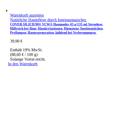
Warenkorb anzeigen
Natürliche Hautpflege durch Ionenaustauscher.
COVER SILICIUM® VCW® Hautpuder 45 g/135 ml Streudose,
Hilfreich bei Akne, Hautirritationen, Hämatom, Insektenstichen,
Prellungen, Hautregeneration, kühlend bei Verbrennungen.
39,90
€
Enthält 19% MwSt.
(
88,60
€
/ 100 g)
Solange Vorrat reicht.
In den Warenkorb