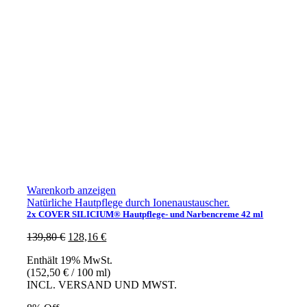
Warenkorb anzeigen
Natürliche Hautpflege durch Ionenaustauscher.
2x COVER SILICIUM® Hautpflege- und Narbencreme 42 ml
Ursprünglicher
Aktueller
139,80
€
128,16
€
Preis
Preis
Enthält 19% MwSt.
war:
ist:
(
152,50
€
/ 100 ml)
139,80 €
128,16 €.
INCL. VERSAND UND MWST.