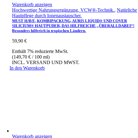
Warenkorb anzeigen
Hochwertige Nahrungsergänzung. VCW®-Technik.
,
Natürliche
Hautpflege durch Ionenaustauscher.
MUST HAVE, KOMBIPACKUNG, AURIS LIQUID® UND COVER
SILICIUM® HAUTPUDER, DAS HILFREICHE „ÜBERALLDABEI“!
Besonders hilfreich in tropischen Ländern.
59,90
€
Enthält 7% reduzierte MwSt.
(
149,70
€
/ 100 ml)
INCL. VERSAND UND MWST.
In den Warenkorb
Warenkorb anzeigen