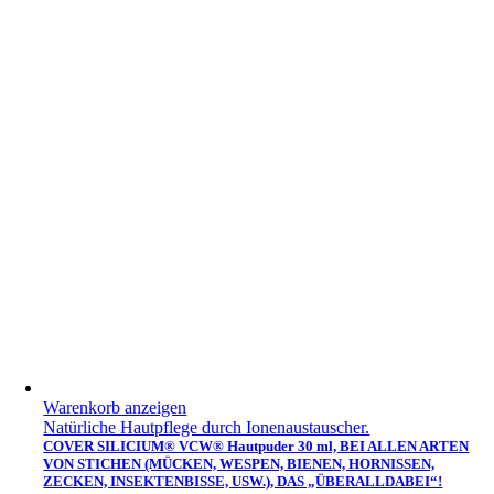
Warenkorb anzeigen
Natürliche Hautpflege durch Ionenaustauscher.
COVER SILICIUM® VCW® Hautpuder 30 ml, BEI ALLEN ARTEN
VON STICHEN (MÜCKEN, WESPEN, BIENEN, HORNISSEN,
ZECKEN, INSEKTENBISSE, USW.), DAS „ÜBERALLDABEI“!