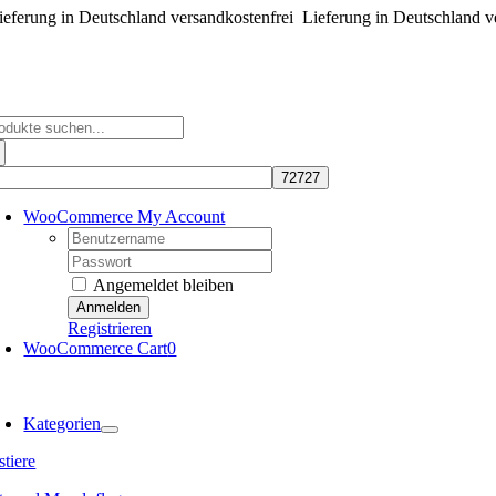
eferung in Deutschland versandkostenfrei
Zum
Lieferung in Deutschland v
Inhalt
springen
che
ch:
WooCommerce My Account
Username:
Password:
Angemeldet bleiben
Registrieren
WooCommerce Cart
0
oggle
avigation
Kategorien
tiere