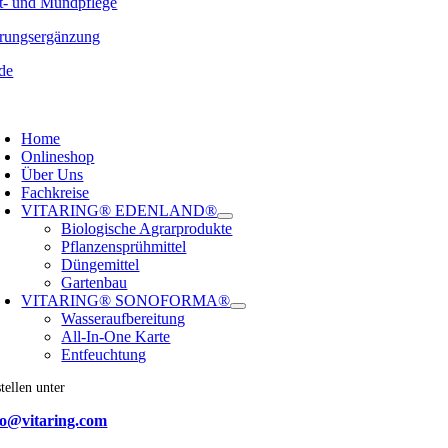
t- und Mundpflege
rungsergänzung
de
oggle
avigation
Home
Onlineshop
Über Uns
Fachkreise
VITARING® EDENLAND®
Biologische Agrarprodukte
Pflanzensprühmittel
Düngemittel
Gartenbau
VITARING® SONOFORMA®
Wasseraufbereitung
All-In-One Karte
Entfeuchtung
tellen unter
fo@vitaring.com