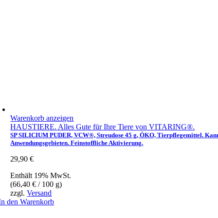
Warenkorb anzeigen
HAUSTIERE. Alles Gute für Ihre Tiere von VITARING®.
SP SILICIUM PUDER, VCW®, Streudose 45 g, ÖKO, Tierpflegemittel. Kann zu
Anwendungsgebieten. Feinstoffliche Aktivierung.
29,90
€
Enthält 19% MwSt.
(
66,40
€
/ 100 g)
zzgl.
Versand
In den Warenkorb