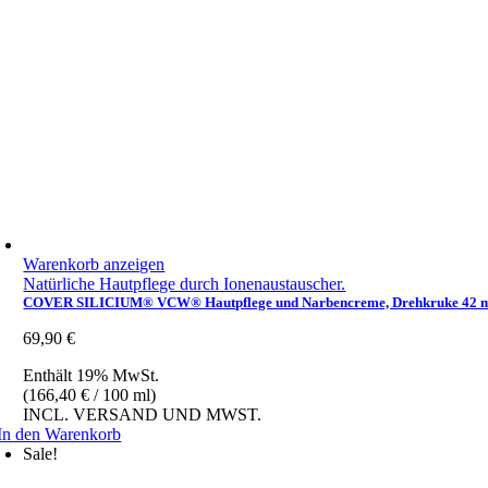
Warenkorb anzeigen
Natürliche Hautpflege durch Ionenaustauscher.
COVER SILICIUM® VCW® Hautpflege und Narbencreme, Drehkruke 42 ml, VEGAN,
69,90
€
Enthält 19% MwSt.
(
166,40
€
/ 100 ml)
INCL. VERSAND UND MWST.
In den Warenkorb
Sale!