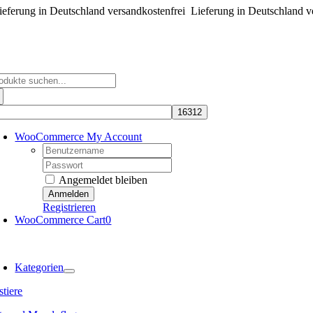
eferung in Deutschland versandkostenfrei
Zum
Lieferung in Deutschland v
Inhalt
springen
che
ch:
WooCommerce My Account
Username:
Password:
Angemeldet bleiben
Registrieren
WooCommerce Cart
0
oggle
avigation
Kategorien
tiere