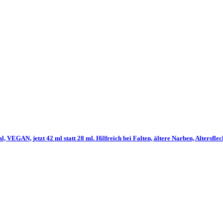
 jetzt 42 ml statt 28 ml. Hilfreich bei Falten, ältere Narben, Altersflecken