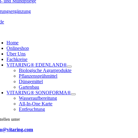
t- und Mundpflege
rungsergänzung
de
oggle
avigation
Home
Onlineshop
Über Uns
Fachkreise
VITARING® EDENLAND®
Biologische Agrarprodukte
Pflanzensprühmittel
Düngemittel
Gartenbau
VITARING® SONOFORMA®
Wasseraufbereitung
All-In-One Karte
Entfeuchtung
tellen unter
fo@vitaring.com