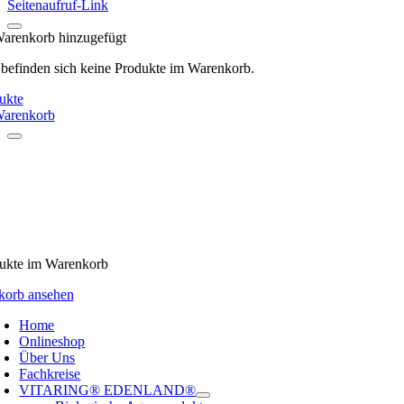
Seitenaufruf-Link
arenkorb hinzugefügt
 befinden sich keine Produkte im Warenkorb.
ukte
arenkorb
ukte
im Warenkorb
korb ansehen
Home
Onlineshop
Über Uns
Fachkreise
VITARING® EDENLAND®