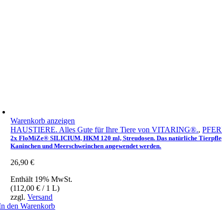
Warenkorb anzeigen
HAUSTIERE. Alles Gute für Ihre Tiere von VITARING®.
,
PFERD
2x FloMiZe® SILICIUM, HKM 120 ml, Streudosen. Das natürliche Tierpfleg
Kaninchen und Meerschweinchen angewendet werden.
26,90
€
Enthält 19% MwSt.
(
112,00
€
/ 1 L)
zzgl.
Versand
In den Warenkorb