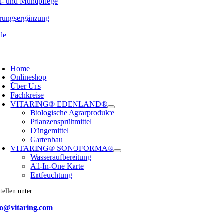
t- und Mundpflege
rungsergänzung
de
oggle
avigation
Home
Onlineshop
Über Uns
Fachkreise
VITARING® EDENLAND®
Biologische Agrarprodukte
Pflanzensprühmittel
Düngemittel
Gartenbau
VITARING® SONOFORMA®
Wasseraufbereitung
All-In-One Karte
Entfeuchtung
tellen unter
fo@vitaring.com