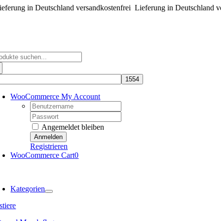
eferung in Deutschland versandkostenfrei
Zum
Lieferung in Deutschland v
Inhalt
springen
che
ch:
WooCommerce My Account
Username:
Password:
Angemeldet bleiben
Registrieren
WooCommerce Cart
0
oggle
avigation
Kategorien
tiere