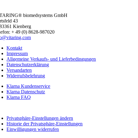
TARING® biomedsystems GmbH
rtsfeld 43
83361 Kienberg
lefon: + 49 (0) 8628-987020
fo@vitaring.com
Kontakt
Impressum
Allgemeine Verkaufs- und Lieferbedingungen
Datenschutzerklärung
Versandarten
Widerrufsbelehrung
Klarna Kundenservice
Klarna Datenschutz
Klarna FAQ
oggle
avigation
Privatsphäre-Einstellungen ändern
Historie der Privatsphäre-Einstellungen
Einwilligungen widerrufen