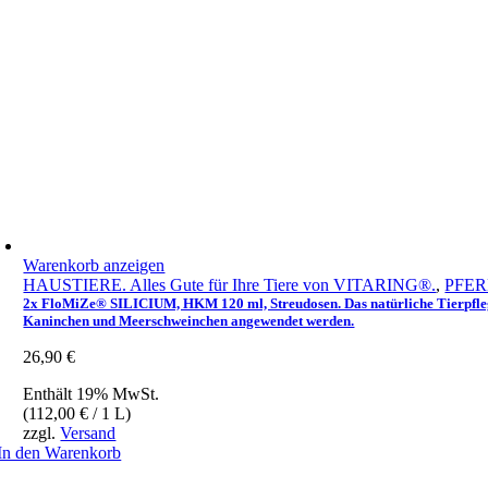
Warenkorb anzeigen
HAUSTIERE. Alles Gute für Ihre Tiere von VITARING®.
,
PFERD
2x FloMiZe® SILICIUM, HKM 120 ml, Streudosen. Das natürliche Tierpfleg
Kaninchen und Meerschweinchen angewendet werden.
26,90
€
Enthält 19% MwSt.
(
112,00
€
/ 1 L)
zzgl.
Versand
In den Warenkorb