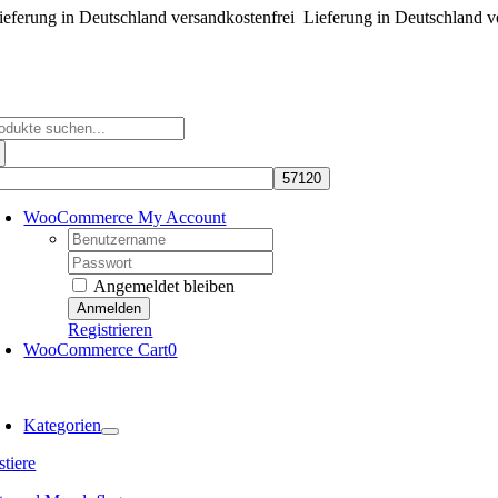
eferung in Deutschland versandkostenfrei
Zum
Lieferung in Deutschland v
Inhalt
springen
che
ch:
WooCommerce My Account
Username:
Password:
Angemeldet bleiben
Registrieren
WooCommerce Cart
0
oggle
avigation
Kategorien
tiere