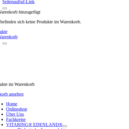
Seitenaufruf-Link
arenkorb hinzugefügt
 befinden sich keine Produkte im Warenkorb.
ukte
arenkorb
ukte
im Warenkorb
korb ansehen
Home
Onlineshop
Über Uns
Fachkreise
VITARING® EDENLAND®