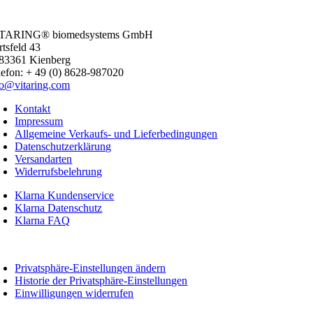
TARING® biomedsystems GmbH
rtsfeld 43
83361 Kienberg
lefon: + 49 (0) 8628-987020
fo@vitaring.com
Kontakt
Impressum
Allgemeine Verkaufs- und Lieferbedingungen
Datenschutzerklärung
Versandarten
Widerrufsbelehrung
Klarna Kundenservice
Klarna Datenschutz
Klarna FAQ
oggle
avigation
Privatsphäre-Einstellungen ändern
Historie der Privatsphäre-Einstellungen
Einwilligungen widerrufen