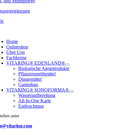
t- und Mundpflege
rungsergänzung
de
oggle
avigation
Home
Onlineshop
Über Uns
Fachkreise
VITARING® EDENLAND®
Biologische Agrarprodukte
Pflanzensprühmittel
Düngemittel
Gartenbau
VITARING® SONOFORMA®
Wasseraufbereitung
All-In-One Karte
Entfeuchtung
tellen unter
fo@vitaring.com