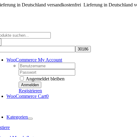
eferung in Deutschland versandkostenfrei
Zum
Lieferung in Deutschland v
Inhalt
springen
che
ch:
WooCommerce My Account
Username:
Password:
Angemeldet bleiben
Registrieren
WooCommerce Cart
0
oggle
avigation
Kategorien
tiere