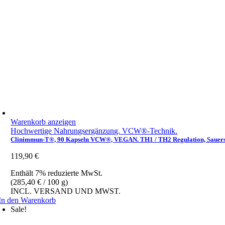
Warenkorb anzeigen
Hochwertige Nahrungsergänzung. VCW®-Technik.
Clinimmun-T®, 90 Kapseln VCW®, VEGAN. TH1 / TH2 Regulation, Sauerstoffb
119,90
€
Enthält 7% reduzierte MwSt.
(
285,40
€
/ 100 g)
INCL. VERSAND UND MWST.
In den Warenkorb
Sale!