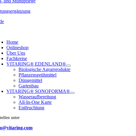
t- und Mundpflege
rungsergänzung
de
oggle
avigation
Home
Onlineshop
Über Uns
Fachkreise
VITARING® EDENLAND®
Biologische Agrarprodukte
Pflanzensprühmittel
Düngemittel
Gartenbau
VITARING® SONOFORMA®
Wasseraufbereitung
All-In-One Karte
Entfeuchtung
tellen unter
fo@vitaring.com