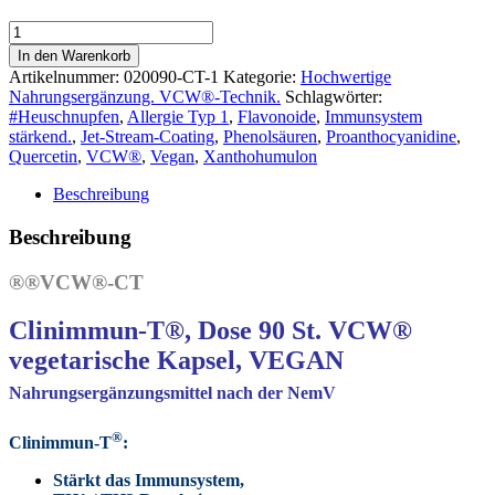
Clinimmun-
T®,
In den Warenkorb
90
Artikelnummer:
020090-CT-1
Kategorie:
Hochwertige
Kapseln
Nahrungsergänzung. VCW®-Technik.
Schlagwörter:
VCW®,
#Heuschnupfen
,
Allergie Typ 1
,
Flavonoide
,
Immunsystem
VEGAN.
stärkend.
,
Jet-Stream-Coating
,
Phenolsäuren
,
Proanthocyanidine
,
TH1
Quercetin
,
VCW®
,
Vegan
,
Xanthohumulon
/
TH2
Beschreibung
Regulation,
Sauerstoffbooster,
Beschreibung
hilfreich
bei
®®VCW®-CT
Allergie
Typ
Clinimmun-T®, Dose 90 St. VCW®
1,
Stärken
vegetarische Kapsel, VEGAN
Sie
Ihr
Nahrungsergänzungsmittel nach der NemV
Immunsystem
und
®
Clinimmun-T
:
verjüngen
Sie
Stärkt das Immunsystem,
Ihren