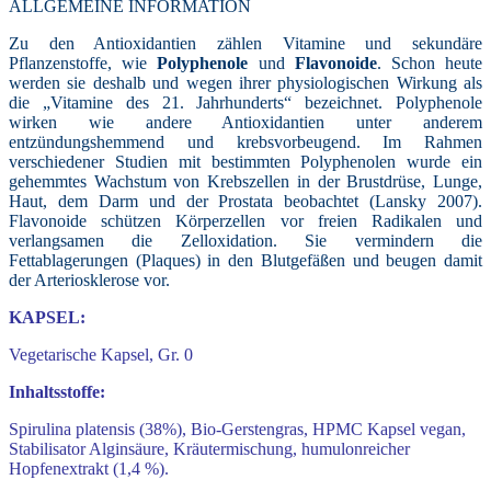
ALLGEMEINE INFORMATION
Zu den Antioxidantien zählen Vitamine und sekundäre
Pflanzenstoffe, wie
Polyphenole
und
Flavonoide
. Schon heute
werden sie deshalb und wegen ihrer physiologischen Wirkung als
die „Vitamine des 21. Jahrhunderts“ bezeichnet.
Polyphenole
wirken wie andere Antioxidantien unter anderem
entzündungshemmend und krebsvorbeugend. Im Rahmen
verschiedener Studien mit bestimmten Polyphenolen wurde ein
gehemmtes Wachstum von Krebszellen in der Brustdrüse, Lunge,
Haut, dem Darm und der Prostata beobachtet (Lansky 2007).
Flavonoide schützen Körperzellen vor freien Radikalen und
verlangsamen die Zelloxidation. Sie vermindern die
Fettablagerungen (Plaques) in den Blutgefäßen und beugen damit
der Arteriosklerose vor.
KAPSEL:
Vegetarische Kapsel, Gr. 0
Inhaltsstoffe:
Spirulina platensis (38%), Bio-
Gerstengras, HPMC Kapsel vegan,
Stabilisator Alginsäure, Kräutermischung,
humulonreicher
Hopfenextrakt (1,4 %).