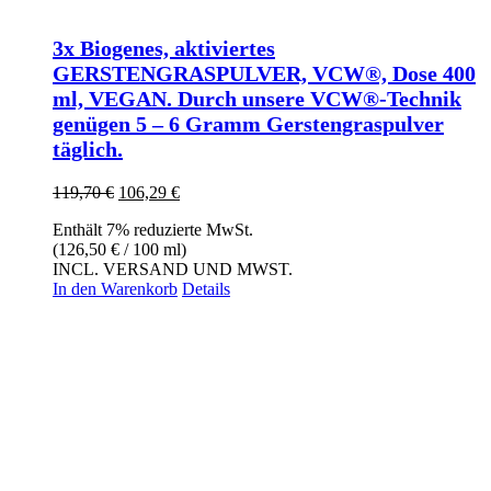
3x Biogenes, aktiviertes
GERSTENGRASPULVER, VCW®, Dose 400
ml, VEGAN. Durch unsere VCW®-Technik
genügen 5 – 6 Gramm Gerstengraspulver
täglich.
Ursprünglicher
Aktueller
119,70
€
106,29
€
Preis
Preis
Enthält 7% reduzierte MwSt.
war:
ist:
(
126,50
€
/ 100 ml)
119,70 €
106,29 €.
INCL. VERSAND UND MWST.
In den Warenkorb
Details