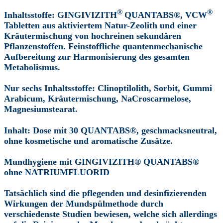
®
®
Inhaltsstoffe: GINGIVIZITH
QUANTABS®, VCW
Tabletten aus aktiviertem Natur-Zeolith und einer
Kräutermischung von hochreinen sekundären
Pflanzenstoffen. Feinstoffliche quantenmechanische
Aufbereitung zur Harmonisierung des gesamten
Metabolismus.
Nur sechs Inhaltsstoffe:
Clinoptilolith, Sorbit, Gummi
Arabicum, Kräutermischung, NaCroscarmelose,
Magnesiumstearat.
Inhalt:
Dose mit 30
QUANTABS®,
geschmacksneutral,
ohne kosmetische und aromatische Zusätze.
Mundhygiene mit
GINGIVIZITH® QUANTABS®
ohne NATRIUMFLUORID
Tatsächlich sind die pflegenden und desinfizierenden
Wirkungen der Mundspülmethode durch
verschiedenste Studien bewiesen, welche sich allerdings