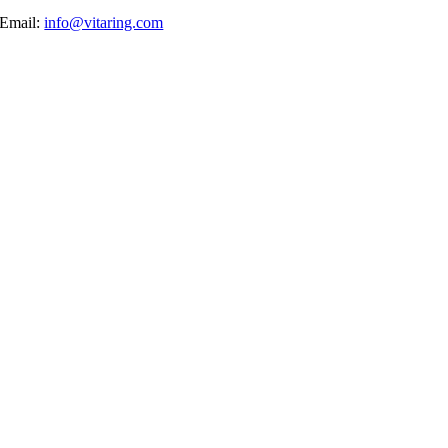
Email:
info@vitaring.com
Nach
oben
gehen