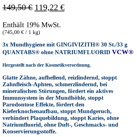
Ursprünglicher
Aktueller
149,50
€
119,22
€
Preis
Preis
Enthält 19% MwSt.
war:
ist:
(
745,00
€
/ 1 kg)
149,50 €
119,22 €.
3x Mundhygiene mit GINGIVIZITH® 30 St./33 g
VCW®
QUANTABS® ohne NATRIUMFLUORID
Hergestellt nach der Kosmetikverordnung.
Glatte Zähne, aufhellend, reizlindernd, stoppt
Zahnfleisch-Aphten, schmerzlindernd, bei
mineralischen Störungen, fördert ein aktives
Immunsystem in der Mundhöhle, stoppt
Parodontose Effekte, fördert den
Kieferknochenaufbau, stoppt Mundgeruch,
verhindert Plaquebildung, stoppt Karies, ohne
Natriumfluorid, ohne Duft-, Geschmacks- und
Konservierungsstoffe.