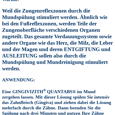
Weil die Zungenreflexzonen durch die
Mundspülung stimuliert werden. Ähnlich wie
bei den Fußreflexzonen, werden Teile der
Zungenoberfläche verschiedenen Organen
zugeteilt. Das gesamte Verdauungssystem sowie
andere Organe wie das Herz, die Milz, die Leber
und der Magen und deren ENTGIFTUNG und
AUSLEITUNG sollen also durch die
Mundspülung und Mundreinigung stimuliert
werden.
ANWENDUNG:
®
Eine
GINGIVIZITH
QUANTABS®
im Mund
zergehen lassen. Mit dieser Lösung spülen Sie intensiv
das Zahnfleisch (Gingiva) und ziehen dabei die Lösung
mehrfach durch die Zähne. Dann beenden Sie die
Spülung nach drei Minuten und putzen Ihre Zähne