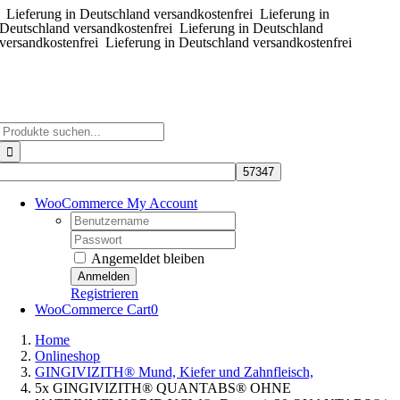
Lieferung in Deutschland versandkostenfrei
Zum
Lieferung in
Deutschland versandkostenfrei
Lieferung in Deutschland
Inhalt
versandkostenfrei
Lieferung in Deutschland versandkostenfrei
springen
Suche
nach:
WooCommerce My Account
Username:
Password:
Angemeldet bleiben
Registrieren
WooCommerce Cart
0
Home
Onlineshop
GINGIVIZITH® Mund, Kiefer und Zahnfleisch,
5x GINGIVIZITH® QUANTABS® OHNE