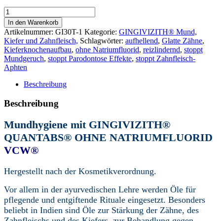
5x
GINGIVIZITH®
In den Warenkorb
QUANTABS®
Artikelnummer:
GI30T-1
Kategorie:
GINGIVIZITH® Mund,
OHNE
Kiefer und Zahnfleisch,
Schlagwörter:
aufhellend
,
Glatte Zähne
,
NATRIUMFLUORID
Kieferknochenaufbau
,
ohne Natriumfluorid
,
reizlindernd
,
stoppt
VCW®,
Mundgeruch
,
stoppt Parodontose Effekte
,
stoppt Zahnfleisch-
Dose
Aphten
mit
30
Beschreibung
QUANTABS®/
33
Beschreibung
g.
Glatte
Mundhygiene mit GINGIVIZITH®
Zähne,
reizlindernd,
QUANTABS® OHNE NATRIUMFLUORID
stoppt
VCW®
Zahnfleisch-
Aphten,
Hergestellt nach der Kosmetikverordnung.
schmerzlindernd.
stoppt
Parodontose
Vor allem in der ayurvedischen Lehre werden Öle für
Effekte,
pflegende und entgiftende Rituale eingesetzt. Besonders
fördert
beliebt in Indien sind Öle zur Stärkung der Zähne, des
den
Zahnfleischs und des Kiefers, zur Behandlung gegen