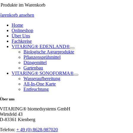
Produkte
im Warenkorb
arenkorb ansehen
Home
Onlineshop
Über Uns
Fachkreise
VITARING® EDENLAND®
Biologische Agrarprodukte
Pflanzensprühmittel
Düngemittel
Gartenbau
VITARING® SONOFORMA®
Wasseraufbereitung
All-In-One Karte
Entfeuchtung
Über uns
VITARING® biomedsystems GmbH
Wirtsfeld 43
D-83361 Kienberg
Telefon:
+ 49 (0) 8628-987020