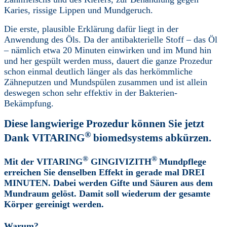
Kieferknochenaufbau.
Karies, rissige Lippen und Mundgeruch.
(Kopie)
Menge
Die erste, plausible Erklärung dafür liegt in der
Anwendung des Öls. Da der antibakterielle Stoff – das Öl
– nämlich etwa 20 Minuten einwirken und im Mund hin
und her gespült werden muss, dauert die ganze Prozedur
schon einmal deutlich länger als das herkömmliche
Zähneputzen und Mundspülen zusammen und ist allein
deswegen schon sehr effektiv in der Bakterien-
Bekämpfung.
Diese langwierige Prozedur können Sie jetzt
®
Dank VITARING
biomedsystems abkürzen.
®
®
Mit der
VITARING
GINGIVIZITH
Mundpflege
erreichen Sie denselben Effekt in gerade mal DREI
MINUTEN. Dabei werden Gifte und Säuren aus dem
Mundraum gelöst. Damit soll wiederum der gesamte
Körper gereinigt werden.
Warum?