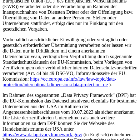
Europäischen Union (EU), des Europäischen Wirtschaftsraums
(EWR)) verarbeiten oder die Verarbeitung im Rahmen der
Inanspruchnahme von Diensten Dritter oder der Offenlegung bzw.
Übermittlung von Daten an andere Personen, Stellen oder
Unternehmen stattfindet, erfolgt dies nur im Einklang mit den
gesetzlichen Vorgaben.
Vorbehaltlich ausdrücklicher Einwilligung oder vertraglich oder
gesetzlich erforderlicher Übermittlung verarbeiten oder lassen wir
die Daten nur in Drittländern mit einem anerkannten
Datenschutzniveau, vertraglichen Verpflichtung durch sogenannte
Standardschutzklauseln der EU-Kommission, beim Vorliegen von
Zertifizierungen oder verbindlicher internen Datenschutzvorschriften
verarbeiten (Art. 44 bis 49 DSGVO, Informationsseite der EU-
Kommission:
https://ec.europa.eu/info/law/law-topic/data-
protection/international-dimension-data-protection_de
).
Im Rahmen des sogenannten „Data Privacy Framework” (DPF) hat
die EU-Kommission das Datenschutzniveau ebenfalls für bestimmte
Unternehmen aus den USA im Rahmen der
Angemessenheitsbeschlusses vom 10.07.2023 als sicher anerkannt.
Die Liste der zertifizierten Unternehmen als auch weitere
Informationen zu dem DPF können Sie der Webseite des
Handelsministeriums der USA unter
https://www.dataprivacyframework.gov/
(in Englisch) entnehmen.