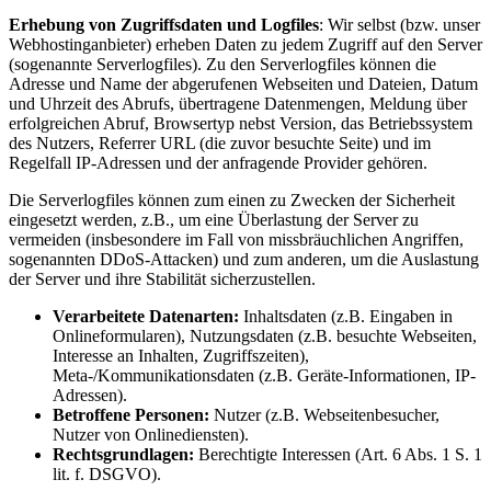
Erhebung von Zugriffsdaten und Logfiles
: Wir selbst (bzw. unser
Webhostinganbieter) erheben Daten zu jedem Zugriff auf den Server
(sogenannte Serverlogfiles). Zu den Serverlogfiles können die
Adresse und Name der abgerufenen Webseiten und Dateien, Datum
und Uhrzeit des Abrufs, übertragene Datenmengen, Meldung über
erfolgreichen Abruf, Browsertyp nebst Version, das Betriebssystem
des Nutzers, Referrer URL (die zuvor besuchte Seite) und im
Regelfall IP-Adressen und der anfragende Provider gehören.
Die Serverlogfiles können zum einen zu Zwecken der Sicherheit
eingesetzt werden, z.B., um eine Überlastung der Server zu
vermeiden (insbesondere im Fall von missbräuchlichen Angriffen,
sogenannten DDoS-Attacken) und zum anderen, um die Auslastung
der Server und ihre Stabilität sicherzustellen.
Verarbeitete Datenarten:
Inhaltsdaten (z.B. Eingaben in
Onlineformularen), Nutzungsdaten (z.B. besuchte Webseiten,
Interesse an Inhalten, Zugriffszeiten),
Meta-/Kommunikationsdaten (z.B. Geräte-Informationen, IP-
Adressen).
Betroffene Personen:
Nutzer (z.B. Webseitenbesucher,
Nutzer von Onlinediensten).
Rechtsgrundlagen:
Berechtigte Interessen (Art. 6 Abs. 1 S. 1
lit. f. DSGVO).