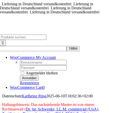
Lieferung in Deutschland versandkostenfrei
Zum
Lieferung in
Deutschland versandkostenfrei
Lieferung in Deutschland
Inhalt
versandkostenfrei
Lieferung in Deutschland versandkostenfrei
springen
Suche
nach:
WooCommerce My Account
Username:
Password:
Angemeldet bleiben
Registrieren
WooCommerce Cart
0
Datenschutz
Karlheinz Ring
2025-06-10T18:02:36+02:00
Haftungshinweis: Das nachstehende Muster ist von einem
Rechtsanwalt (
Dr. jur. Schwenke, LL.M. commercial (UoA),