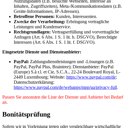
Nutzungsdaten (z.B. besuchte Webseiten, Interesse an
Inhalten, Zugriffszeiten), Meta-/Kommunikationsdaten (z.B.
Geräte-Informationen, IP-Adressen).
Betroffene Personen:
Kunden, Interessenten.
Zwecke der Verarbeitung:
Erbringung vertragliche
Leistungen und Kundenservice.
Rechtsgrundlagen:
Vertragserfüllung und vorvertragliche
Anfragen (Art. 6 Abs. 1 S. 1 lit. b. DSGVO), Berechtigte
Interessen (Art. 6 Abs. 1 S. 1 lit. f. DSGVO).
Eingesetzte Dienste und Diensteanbieter:
PayPal:
Zahlungsdienstleistungen und -Lösungen (z.B.
PayPal, PayPal Plus, Braintree); Dienstanbieter: PayPal
(Europe) S.à r.l. et Cie, S.C.A., 22-24 Boulevard Royal, L-
2449 Luxembourg; Website:
https://www.paypal.com/de
;
Datenschutzerklärung:
https://www.paypal.com/de/webapps/mpp/ua/privacy-full
.
Passen Sie ansonsten die Liste der Dienste und Anbieter bei Bedarf
an.
Bonitätsprüfung
Sofern wir in Vorleistung treten oder vergleichbare wirtschaftliche