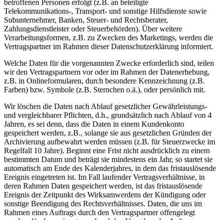
betroffenen Personen erfolgt (z.B. an beteiligte
Telekommunikations-, Transport- und sonstige Hilfsdienste sowie
Subunternehmer, Banken, Steuer- und Rechtsberater,
Zahlungsdienstleister oder Steuerbehörden). Über weitere
Verarbeitungsformen, z.B. zu Zwecken des Marketings, werden die
Vertragspartner im Rahmen dieser Datenschutzerklärung informiert.
Welche Daten für die vorgenannten Zwecke erforderlich sind, teilen
wir den Vertragspartnern vor oder im Rahmen der Datenerhebung,
z.B. in Onlineformularen, durch besondere Kennzeichnung (z.B.
Farben) bzw. Symbole (z.B. Sternchen o.ä.), oder persönlich mit.
Wir löschen die Daten nach Ablauf gesetzlicher Gewährleistungs-
und vergleichbarer Pflichten, d.h., grundsätzlich nach Ablauf von 4
Jahren, es sei denn, dass die Daten in einem Kundenkonto
gespeichert werden, z.B., solange sie aus gesetzlichen Gründen der
Archivierung aufbewahrt werden müssen (z.B. für Steuerzwecke im
Regelfall 10 Jahre). Beginnt eine Frist nicht ausdrücklich zu einem
bestimmten Datum und beträgt sie mindestens ein Jahr, so startet sie
automatisch am Ende des Kalenderjahres, in dem das fristauslösende
Ereignis eingetreten ist. Im Fall laufender Vertragsverhältnisse, in
deren Rahmen Daten gespeichert werden, ist das fristauslösende
Ereignis der Zeitpunkt des Wirksamwerdens der Kündigung oder
sonstige Beendigung des Rechtsverhältnisses. Daten, die uns im
Rahmen eines Auftrags durch den Vertragspartner offengelegt