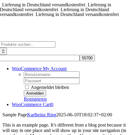
Lieferung in Deutschland versandkostenfrei
Zum
Lieferung in
Deutschland versandkostenfrei
Lieferung in Deutschland
Inhalt
versandkostenfrei
Lieferung in Deutschland versandkostenfrei
springen
Suche
nach:
WooCommerce My Account
Username:
Password:
Angemeldet bleiben
Registrieren
WooCommerce Cart
0
Sample Page
Karlheinz Ring
2025-06-10T18:02:37+02:00
This is an example page. It’s different from a blog post because it
will stay in one place and will show up in your site navigation (in