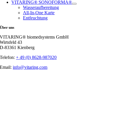
VITARING® SONOFORMA®
Wasseraufbereitung
All-In-One Karte
Entfeuchtung
Über uns
VITARING® biomedsystems GmbH
Wirtsfeld 43
D-83361 Kienberg
Telefon:
+ 49 (0) 8628-987020
Email:
info@vitaring.com
Nach
oben
gehen