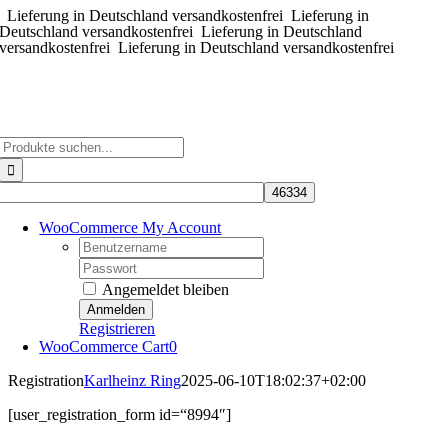
Lieferung in Deutschland versandkostenfrei
Zum
Lieferung in
Deutschland versandkostenfrei
Lieferung in Deutschland
Inhalt
versandkostenfrei
Lieferung in Deutschland versandkostenfrei
springen
Suche
nach:
WooCommerce My Account
Username:
Password:
Angemeldet bleiben
Registrieren
WooCommerce Cart
0
Registration
Karlheinz Ring
2025-06-10T18:02:37+02:00
[user_registration_form id=“8994″]