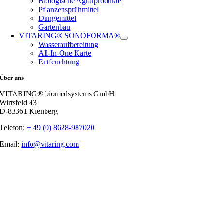
Biologische Agrarprodukte
Pflanzensprühmittel
Düngemittel
Gartenbau
VITARING® SONOFORMA®
Wasseraufbereitung
All-In-One Karte
Entfeuchtung
Über uns
VITARING® biomedsystems GmbH
Wirtsfeld 43
D-83361 Kienberg
Telefon:
+ 49 (0) 8628-987020
Email:
info@vitaring.com
Nach
oben
gehen