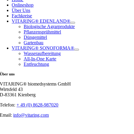
Onlineshop
Über Uns
Fachkreise
VITARING® EDENLAND®
Biologische Agrarprodukte
Pflanzensprühmittel
Düngemittel
Gartenbau
VITARING® SONOFORMA®
Wasseraufbereitung
All-In-One Karte
Entfeuchtung
Über uns
VITARING® biomedsystems GmbH
Wirtsfeld 43
D-83361 Kienberg
Telefon:
+ 49 (0) 8628-987020
Email:
info@vitaring.com
Nach
oben