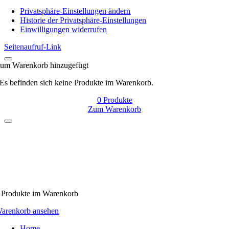
Navigation
Privatsphäre-Einstellungen ändern
Historie der Privatsphäre-Einstellungen
Einwilligungen widerrufen
Seitenaufruf-Link
um Warenkorb hinzugefügt
Es befinden sich keine Produkte im Warenkorb.
0
Produkte
Zum Warenkorb
Produkte
im Warenkorb
arenkorb ansehen
Home