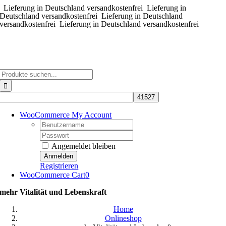
Lieferung in Deutschland versandkostenfrei
Zum
Lieferung in
Deutschland versandkostenfrei
Lieferung in Deutschland
Inhalt
versandkostenfrei
Lieferung in Deutschland versandkostenfrei
springen
Suche
nach:
WooCommerce My Account
Username:
Password:
Angemeldet bleiben
Registrieren
WooCommerce Cart
0
mehr Vitalität und Lebenskraft
Home
Onlineshop