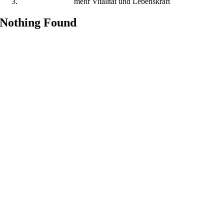
mehr Vitalität und Lebenskraft
Nothing Found