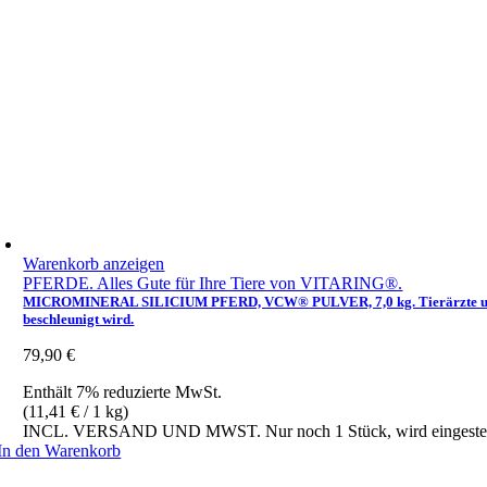
Warenkorb anzeigen
PFERDE. Alles Gute für Ihre Tiere von VITARING®.
MICROMINERAL SILICIUM PFERD, VCW® PULVER, 7,0 kg. Tierärzte und Pfer
beschleunigt wird.
79,90
€
Enthält 7% reduzierte MwSt.
(
11,41
€
/ 1 kg)
INCL. VERSAND UND MWST. Nur noch 1 Stück, wird eingestel
In den Warenkorb