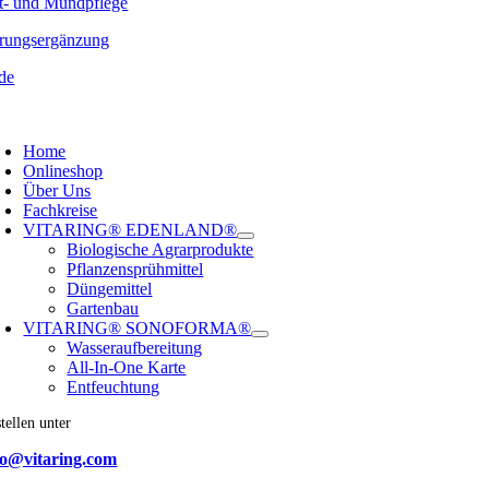
t- und Mundpflege
rungsergänzung
de
oggle
avigation
Home
Onlineshop
Über Uns
Fachkreise
VITARING® EDENLAND®
Biologische Agrarprodukte
Pflanzensprühmittel
Düngemittel
Gartenbau
VITARING® SONOFORMA®
Wasseraufbereitung
All-In-One Karte
Entfeuchtung
tellen unter
fo@vitaring.com