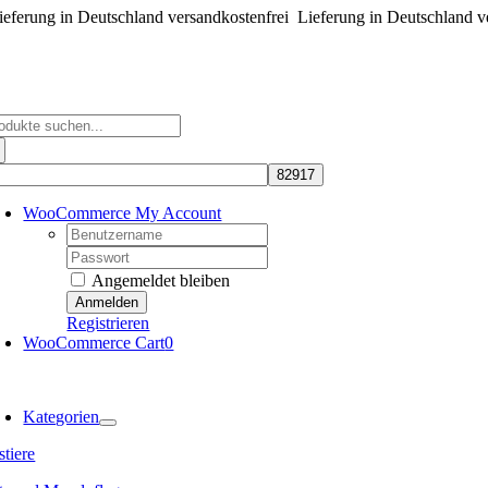
eferung in Deutschland versandkostenfrei
Zum
Lieferung in Deutschland v
Inhalt
springen
che
ch:
WooCommerce My Account
Username:
Password:
Angemeldet bleiben
Registrieren
WooCommerce Cart
0
oggle
avigation
Kategorien
tiere