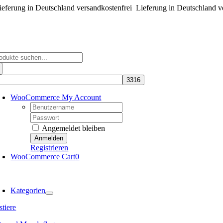
eferung in Deutschland versandkostenfrei
Zum
Lieferung in Deutschland v
Inhalt
springen
che
ch:
WooCommerce My Account
Username:
Password:
Angemeldet bleiben
Registrieren
WooCommerce Cart
0
oggle
avigation
Kategorien
tiere