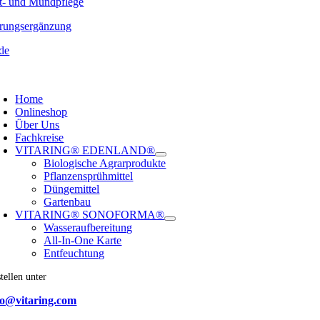
t- und Mundpflege
rungsergänzung
de
oggle
avigation
Home
Onlineshop
Über Uns
Fachkreise
VITARING® EDENLAND®
Biologische Agrarprodukte
Pflanzensprühmittel
Düngemittel
Gartenbau
VITARING® SONOFORMA®
Wasseraufbereitung
All-In-One Karte
Entfeuchtung
tellen unter
fo@vitaring.com