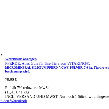
Warenkorb anzeigen
PFERDE. Alles Gute für Ihre Tiere von VITARING®.
MICROMINERAL SILICIUM PFERD, VCW® PULVER, 7,0 kg. Tierärzte und Pfer
beschleunigt wird.
79,90
€
Enthält 7% reduzierte MwSt.
(
11,41
€
/ 1 kg)
INCL. VERSAND UND MWST. Nur noch 1 Stück, wird eingestel
In den Warenkorb