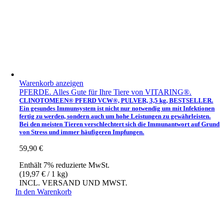
Warenkorb anzeigen
PFERDE. Alles Gute für Ihre Tiere von VITARING®.
CLINOTOMEEN® PFERD VCW®, PULVER, 3,5 kg, BESTSELLER.
Ein gesundes Immunsystem ist nicht nur notwendig um mit Infektionen
fertig zu werden, sondern auch um hohe Leistungen zu gewährleisten.
Bei den meisten Tieren verschlechtert sich die Immunantwort auf Grund
von Stress und immer häufigeren Impfungen.
59,90
€
Enthält 7% reduzierte MwSt.
(
19,97
€
/ 1 kg)
INCL. VERSAND UND MWST.
In den Warenkorb