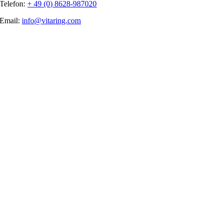
Telefon:
+ 49 (0) 8628-987020
Email:
info@vitaring.com
Nach
oben
gehen