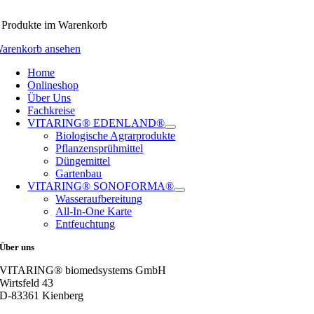
Produkte
im Warenkorb
arenkorb ansehen
Home
Onlineshop
Über Uns
Fachkreise
VITARING® EDENLAND®
Biologische Agrarprodukte
Pflanzensprühmittel
Düngemittel
Gartenbau
VITARING® SONOFORMA®
Wasseraufbereitung
All-In-One Karte
Entfeuchtung
Über uns
VITARING® biomedsystems GmbH
Wirtsfeld 43
D-83361 Kienberg