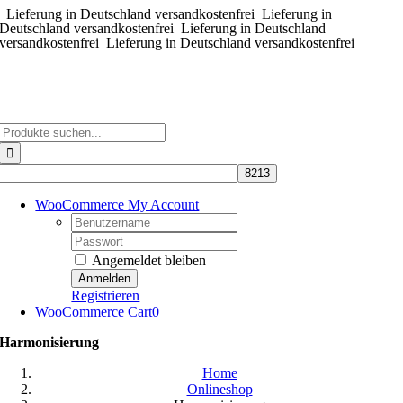
Lieferung in Deutschland versandkostenfrei
Zum
Lieferung in
Deutschland versandkostenfrei
Lieferung in Deutschland
Inhalt
versandkostenfrei
Lieferung in Deutschland versandkostenfrei
springen
Suche
nach:
WooCommerce My Account
Username:
Password:
Angemeldet bleiben
Registrieren
WooCommerce Cart
0
Harmonisierung
Home
Onlineshop