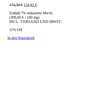
Ursprünglicher
Aktueller
174,50
€
154,83
€
Preis
Preis
Enthält 7% reduzierte MwSt.
war:
ist:
(
309,60
€
/ 100 mg)
174,50 €
154,83 €.
INCL. VERSAND UND MWST.
11% Off
In den Warenkorb