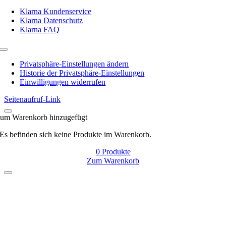
Klarna Kundenservice
Klarna Datenschutz
Klarna FAQ
Toggle
Navigation
Privatsphäre-Einstellungen ändern
Historie der Privatsphäre-Einstellungen
Einwilligungen widerrufen
Seitenaufruf-Link
um Warenkorb hinzugefügt
Es befinden sich keine Produkte im Warenkorb.
0
Produkte
Zum Warenkorb