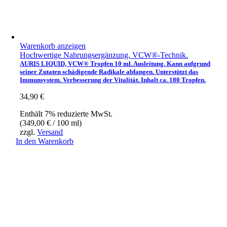
Warenkorb anzeigen
Hochwertige Nahrungsergänzung. VCW®-Technik.
AURIS LIQUID, VCW® Tropfen 10 ml. Ausleitung. Kann aufgrund
seiner Zutaten schädigende Radikale abfangen. Unterstützt das
Immunsystem. Verbesserung der Vitalität. Inhalt ca. 180 Tropfen.
34,90
€
Enthält 7% reduzierte MwSt.
(
349,00
€
/ 100 ml)
zzgl.
Versand
In den Warenkorb