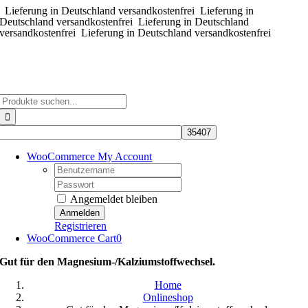
Lieferung in Deutschland versandkostenfrei
Zum
Lieferung in
Deutschland versandkostenfrei
Lieferung in Deutschland
Inhalt
versandkostenfrei
Lieferung in Deutschland versandkostenfrei
springen
Suche
nach:
WooCommerce My Account
Username:
Password:
Angemeldet bleiben
Registrieren
WooCommerce Cart
0
Gut für den Magnesium-/Kalziumstoffwechsel.
Home
Onlineshop