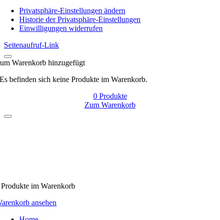
Navigation
Privatsphäre-Einstellungen ändern
Historie der Privatsphäre-Einstellungen
Einwilligungen widerrufen
Seitenaufruf-Link
um Warenkorb hinzugefügt
Es befinden sich keine Produkte im Warenkorb.
0
Produkte
Zum Warenkorb
Produkte
im Warenkorb
arenkorb ansehen
Home