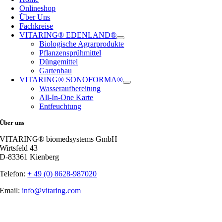
Onlineshop
Über Uns
Fachkreise
VITARING® EDENLAND®
Biologische Agrarprodukte
Pflanzensprühmittel
Düngemittel
Gartenbau
VITARING® SONOFORMA®
Wasseraufbereitung
All-In-One Karte
Entfeuchtung
Über uns
VITARING® biomedsystems GmbH
Wirtsfeld 43
D-83361 Kienberg
Telefon:
+ 49 (0) 8628-987020
Email:
info@vitaring.com
Nach
oben