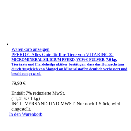
Warenkorb anzeigen
PFERDE. Alles Gute für Ihre Tiere von VITARING®.
MICROMINERAL SILICIUM PFERD, VCW® PULVER, 7,0 kg.
Tierärzte und Pferdeheilpraktiker bestätigen, dass das Hufwachstum
durch Ausgleich von Mangel an Mineralstoffen deutlich verbessert und
beschleunigt wird.
79,90
€
Enthält 7% reduzierte MwSt.
(
11,41
€
/ 1 kg)
INCL. VERSAND UND MWST. Nur noch 1 Stück, wird
eingestellt.
In den Warenkorb