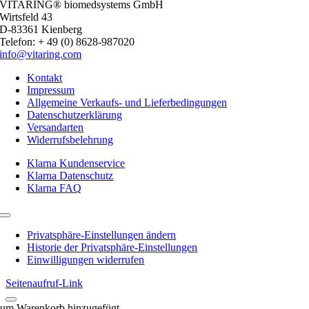
VITARING® biomedsystems GmbH
Wirtsfeld 43
D-83361 Kienberg
Telefon: + 49 (0) 8628-987020
info@vitaring.com
Kontakt
Impressum
Allgemeine Verkaufs- und Lieferbedingungen
Datenschutzerklärung
Versandarten
Widerrufsbelehrung
Klarna Kundenservice
Klarna Datenschutz
Klarna FAQ
Toggle
Navigation
Privatsphäre-Einstellungen ändern
Historie der Privatsphäre-Einstellungen
Einwilligungen widerrufen
Seitenaufruf-Link
um Warenkorb hinzugefügt