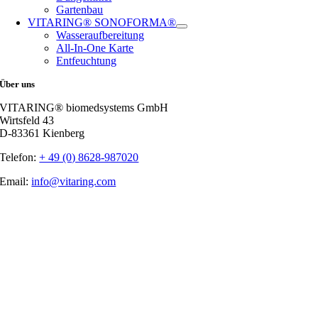
Gartenbau
VITARING® SONOFORMA®
Wasseraufbereitung
All-In-One Karte
Entfeuchtung
Über uns
VITARING® biomedsystems GmbH
Wirtsfeld 43
D-83361 Kienberg
Telefon:
+ 49 (0) 8628-987020
Email:
info@vitaring.com
Nach
oben
gehen