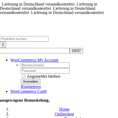
Lieferung in Deutschland versandkostenfrei
Zum
Lieferung in
Deutschland versandkostenfrei
Lieferung in Deutschland
Inhalt
versandkostenfrei
Lieferung in Deutschland versandkostenfrei
springen
Suche
nach:
WooCommerce My Account
Username:
Password:
Angemeldet bleiben
Registrieren
WooCommerce Cart
0
ausgewogene Bemuskelung.
Home
Onlineshop