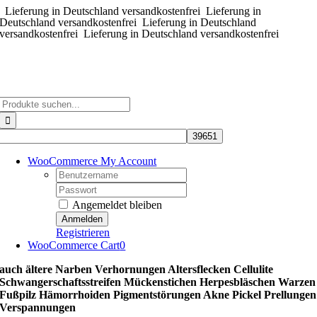
Lieferung in Deutschland versandkostenfrei
Zum
Lieferung in
Deutschland versandkostenfrei
Lieferung in Deutschland
Inhalt
versandkostenfrei
Lieferung in Deutschland versandkostenfrei
springen
Suche
nach:
WooCommerce My Account
Username:
Password:
Angemeldet bleiben
Registrieren
WooCommerce Cart
0
auch ältere Narben Verhornungen Altersflecken Cellulite
Schwangerschaftsstreifen Mückenstichen Herpesbläschen Warzen
Fußpilz Hämorrhoiden Pigmentstörungen Akne Pickel Prellungen
Verspannungen