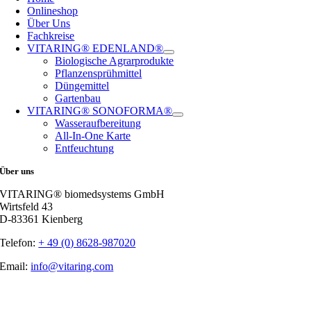
Onlineshop
Über Uns
Fachkreise
VITARING® EDENLAND®
Biologische Agrarprodukte
Pflanzensprühmittel
Düngemittel
Gartenbau
VITARING® SONOFORMA®
Wasseraufbereitung
All-In-One Karte
Entfeuchtung
Über uns
VITARING® biomedsystems GmbH
Wirtsfeld 43
D-83361 Kienberg
Telefon:
+ 49 (0) 8628-987020
Email:
info@vitaring.com
Nach
oben