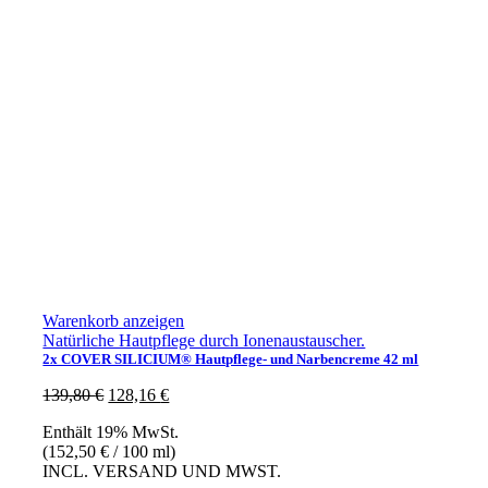
Warenkorb anzeigen
Natürliche Hautpflege durch Ionenaustauscher.
2x COVER SILICIUM® Hautpflege- und Narbencreme 42 ml
Ursprünglicher
Aktueller
139,80
€
128,16
€
Preis
Preis
Enthält 19% MwSt.
war:
ist:
(
152,50
€
/ 100 ml)
139,80 €
128,16 €.
INCL. VERSAND UND MWST.