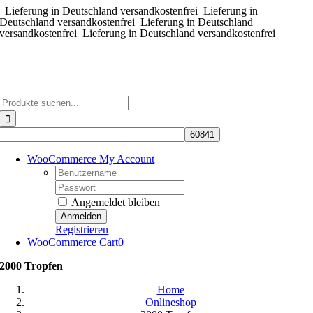
Lieferung in Deutschland versandkostenfrei
Zum
Lieferung in
Deutschland versandkostenfrei
Lieferung in Deutschland
Inhalt
versandkostenfrei
Lieferung in Deutschland versandkostenfrei
springen
Suche
nach:
WooCommerce My Account
Username:
Password:
Angemeldet bleiben
Registrieren
WooCommerce Cart
0
2000 Tropfen
Home
Onlineshop