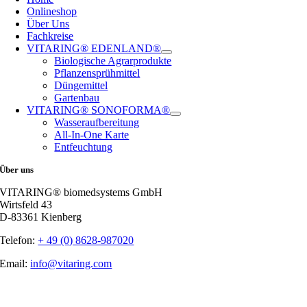
Onlineshop
Über Uns
Fachkreise
VITARING® EDENLAND®
Biologische Agrarprodukte
Pflanzensprühmittel
Düngemittel
Gartenbau
VITARING® SONOFORMA®
Wasseraufbereitung
All-In-One Karte
Entfeuchtung
Über uns
VITARING® biomedsystems GmbH
Wirtsfeld 43
D-83361 Kienberg
Telefon:
+ 49 (0) 8628-987020
Email:
info@vitaring.com
Nach
oben