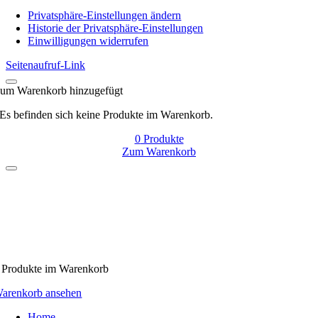
Navigation
Privatsphäre-Einstellungen ändern
Historie der Privatsphäre-Einstellungen
Einwilligungen widerrufen
Seitenaufruf-Link
um Warenkorb hinzugefügt
Es befinden sich keine Produkte im Warenkorb.
0
Produkte
Zum Warenkorb
Produkte
im Warenkorb
arenkorb ansehen
Home