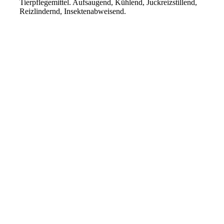
Tierpflegemittel. Aufsaugend, Kühlend, Juckreizstillend,
Reizlindernd, Insektenabweisend.