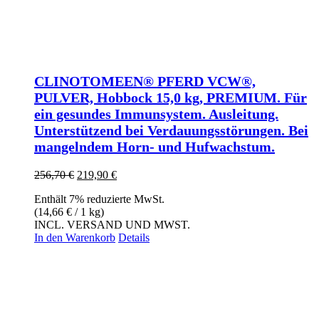
CLINOTOMEEN® PFERD VCW®,
PULVER, Hobbock 15,0 kg, PREMIUM. Für
ein gesundes Immunsystem. Ausleitung.
Unterstützend bei Verdauungsstörungen. Bei
mangelndem Horn- und Hufwachstum.
Ursprünglicher
Aktueller
256,70
€
219,90
€
Preis
Preis
Enthält 7% reduzierte MwSt.
war:
ist:
(
14,66
€
/ 1 kg)
256,70 €
219,90 €.
INCL. VERSAND UND MWST.
In den Warenkorb
Details