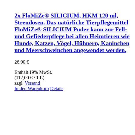
2x FloMiZe® SILICIUM, HKM 120 ml,
Streudosen. Das natürliche Tierpflegemittel
FloMiZe® SILICIUM Puder kann zur Fell-
und Gefiederpflege bei allen Heimtieren wie
Hunde, Katzen, Vögel, Hühnern, Kaninchen
und Meerschweinchen angewendet werden.
26,90
€
Enthält 19% MwSt.
(
112,00
€
/ 1 L)
zzgl.
Versand
In den Warenkorb
Details