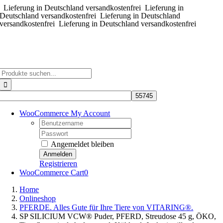
Lieferung in Deutschland versandkostenfrei
Zum
Lieferung in
Deutschland versandkostenfrei
Lieferung in Deutschland
Inhalt
versandkostenfrei
Lieferung in Deutschland versandkostenfrei
springen
Suche
nach:
WooCommerce My Account
Username:
Password:
Angemeldet bleiben
Registrieren
WooCommerce Cart
0
Home
Onlineshop
PFERDE. Alles Gute für Ihre Tiere von VITARING®.
SP SILICIUM VCW® Puder, PFERD, Streudose 45 g, ÖKO,