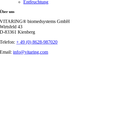
Entfeuchtung
Über uns
VITARING® biomedsystems GmbH
Wirtsfeld 43
D-83361 Kienberg
Telefon:
+ 49 (0) 8628-987020
Email:
info@vitaring.com
Nach
oben
gehen