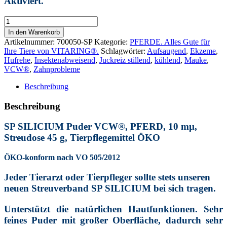
Aktiviert.
SP
SILICIUM
In den Warenkorb
VCW® Puder, PFERD,
Artikelnummer:
700050-SP
Kategorie:
PFERDE. Alles Gute für
Streudose
Ihre Tiere von VITARING®.
Schlagwörter:
Aufsaugend
,
Ekzeme
,
45
Hufrehe
,
Insektenabweisend
,
Juckreiz stillend
,
kühlend
,
Mauke
,
g,
VCW®
,
Zahnprobleme
ÖKO,
Tierpflegemittel.
Beschreibung
Aufsaugend,
Kühlend,
Beschreibung
Juckreizstillend,
Reizlindernd,
SP SILICIUM Puder VCW®, PFERD, 10 mµ,
Insektenabweisend.
Streudose 45 g, Tierpflegemittel ÖKO
Menge
ÖKO-konform nach VO 505/2012
Jeder Tierarzt oder Tierpfleger sollte stets unseren
neuen Streuverband SP SILICIUM bei sich tragen.
Unterstützt die natürlichen Hautfunktionen. Sehr
feines Puder mit großer Oberfläche, dadurch sehr