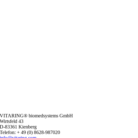
VITARING® biomedsystems GmbH
Wirtsfeld 43
D-83361 Kienberg
Telefon: + 49 (0) 8628-987020
info@vitaring.com