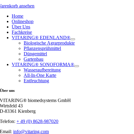
arenkorb ansehen
Home
Onlineshop
Über Uns
Fachkreise
VITARING® EDENLAND®
Biologische Agrarprodukte
Pflanzensprühmittel
Düngemittel
Gartenbau
VITARING® SONOFORMA®
Wasseraufbereitung
All-In-One Karte
Entfeuchtung
Über uns
VITARING® biomedsystems GmbH
Wirtsfeld 43
D-83361 Kienberg
Telefon:
+ 49 (0) 8628-987020
Email:
info@vitaring.com