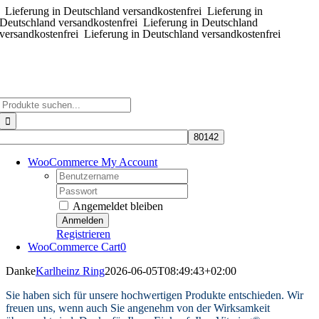
Lieferung in Deutschland versandkostenfrei
Zum
Lieferung in
Deutschland versandkostenfrei
Lieferung in Deutschland
Inhalt
versandkostenfrei
Lieferung in Deutschland versandkostenfrei
springen
Suche
nach:
WooCommerce My Account
Username:
Password:
Angemeldet bleiben
Registrieren
WooCommerce Cart
0
Danke
Karlheinz Ring
2026-06-05T08:49:43+02:00
Sie haben sich für unsere hochwertigen Produkte entschieden. Wir
freuen uns, wenn auch Sie angenehm von der Wirksamkeit