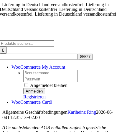
Lieferung in Deutschland versandkostenfrei
Zum
Lieferung in
Deutschland versandkostenfrei
Lieferung in Deutschland
Inhalt
versandkostenfrei
Lieferung in Deutschland versandkostenfrei
springen
Suche
nach:
WooCommerce My Account
Username:
Password:
Angemeldet bleiben
Registrieren
WooCommerce Cart
0
Allgemeine Geschäftsbedingungen
Karlheinz Ring
2026-06-
04T12:35:13+02:00
(Die nachstehenden AGB enthalten zugleich gesetzliche